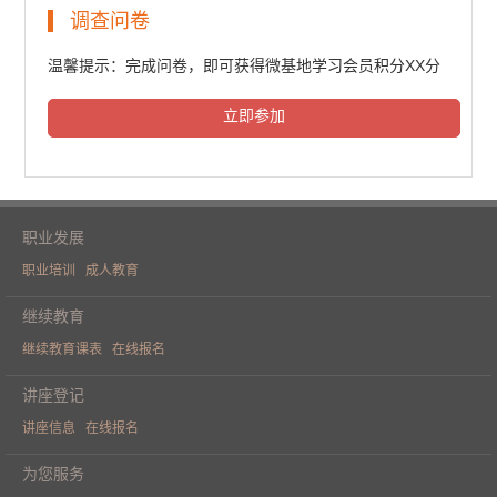
民法典普法培训（一）
调查问卷
6425人次观看
温馨提示：完成问卷，即可获得微基地学习会员积分XX分
立即参加
民法典普法培训（二）
6587人次观看
职业发展
职业培训
成人教育
民法典普法培训（三）
继续教育
继续教育课表
在线报名
6516人次观看
讲座登记
讲座信息
在线报名
《人工智能重构财务价值》学术论坛
为您服务
（一）