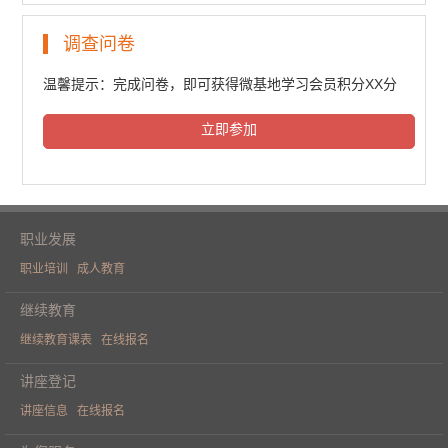
民法典普法培训（一）
调查问卷
6437人次观看
温馨提示：完成问卷，即可获得微基地学习会员积分XX分
立即参加
民法典普法培训（二）
6609人次观看
职业发展
职业培训
成人教育
民法典普法培训（三）
继续教育
继续教育课表
在线报名
6544人次观看
讲座登记
讲座信息
在线报名
《人工智能重构财务价值》学术论坛