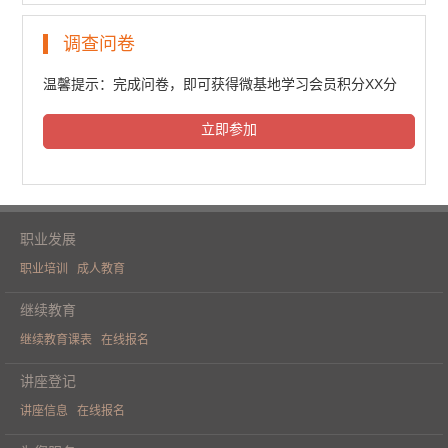
民法典普法培训（一）
调查问卷
6204人次观看
温馨提示：完成问卷，即可获得微基地学习会员积分XX分
立即参加
民法典普法培训（二）
6393人次观看
职业发展
职业培训
成人教育
民法典普法培训（三）
继续教育
继续教育课表
在线报名
6299人次观看
讲座登记
讲座信息
在线报名
《人工智能重构财务价值》学术论坛