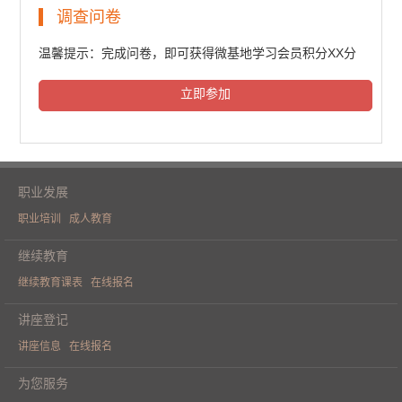
民法典普法培训（一）
调查问卷
6431人次观看
温馨提示：完成问卷，即可获得微基地学习会员积分XX分
立即参加
民法典普法培训（二）
6596人次观看
职业发展
职业培训
成人教育
民法典普法培训（三）
继续教育
继续教育课表
在线报名
6528人次观看
讲座登记
讲座信息
在线报名
《人工智能重构财务价值》学术论坛
为您服务
（一）