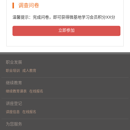
民法典普法培训（一）
调查问卷
6243人次观看
温馨提示：完成问卷，即可获得微基地学习会员积分XX分
立即参加
民法典普法培训（二）
6429人次观看
职业发展
职业培训
成人教育
民法典普法培训（三）
继续教育
继续教育课表
在线报名
6340人次观看
讲座登记
讲座信息
在线报名
《人工智能重构财务价值》学术论坛
为您服务
（一）