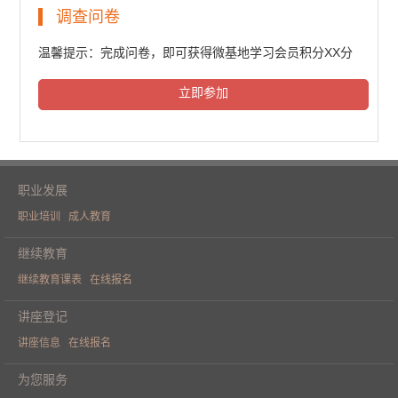
民法典普法培训（一）
调查问卷
5976人次观看
温馨提示：完成问卷，即可获得微基地学习会员积分XX分
立即参加
民法典普法培训（二）
6138人次观看
职业发展
职业培训
成人教育
民法典普法培训（三）
继续教育
继续教育课表
在线报名
6094人次观看
讲座登记
讲座信息
在线报名
《人工智能重构财务价值》学术论坛
为您服务
（一）