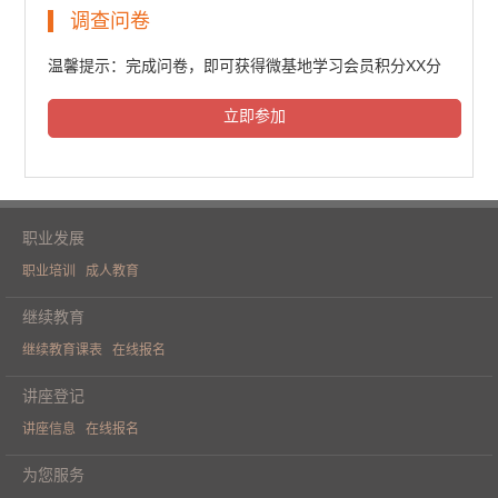
民法典普法培训（一）
调查问卷
6367人次观看
温馨提示：完成问卷，即可获得微基地学习会员积分XX分
立即参加
民法典普法培训（二）
6527人次观看
职业发展
职业培训
成人教育
民法典普法培训（三）
继续教育
继续教育课表
在线报名
6453人次观看
讲座登记
讲座信息
在线报名
《人工智能重构财务价值》学术论坛
为您服务
（一）