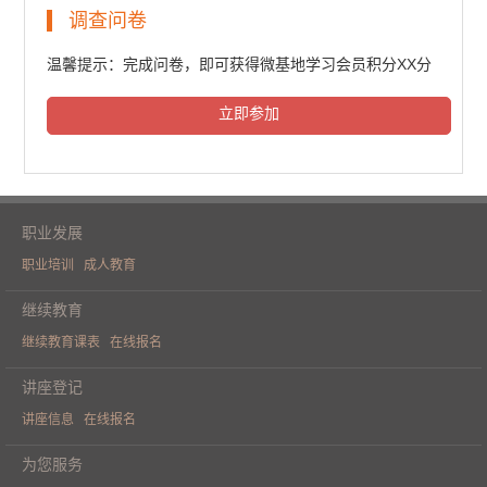
民法典普法培训（一）
调查问卷
6010人次观看
温馨提示：完成问卷，即可获得微基地学习会员积分XX分
立即参加
民法典普法培训（二）
6182人次观看
职业发展
职业培训
成人教育
民法典普法培训（三）
继续教育
继续教育课表
在线报名
6135人次观看
讲座登记
讲座信息
在线报名
《人工智能重构财务价值》学术论坛
为您服务
（一）