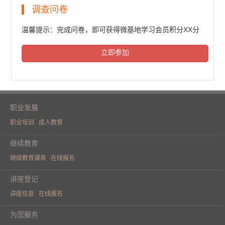
民法典普法培训（一）
调查问卷
6196人次观看
温馨提示：完成问卷，即可获得微基地学习会员积分XX分
立即参加
民法典普法培训（二）
6371人次观看
职业发展
职业培训
成人教育
民法典普法培训（三）
继续教育
继续教育课表
在线报名
6286人次观看
讲座登记
讲座信息
在线报名
《人工智能重构财务价值》学术论坛
为您服务
（一）