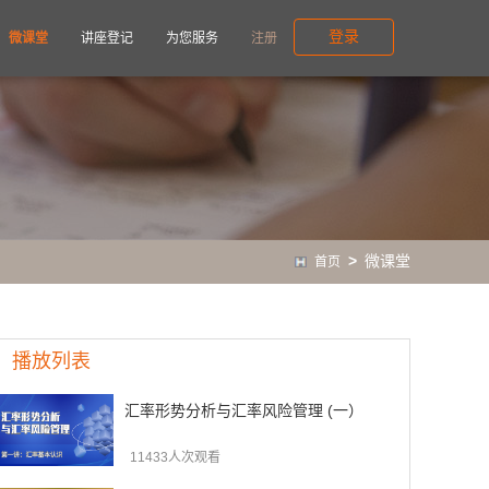
登录
微课堂
讲座登记
为您服务
注册
>
微课堂
首页
播放列表
汇率形势分析与汇率风险管理 (一）
11433人次观看