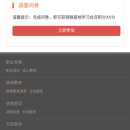
民法典普法培训（一）
调查问卷
6302人次观看
温馨提示：完成问卷，即可获得微基地学习会员积分XX分
立即参加
民法典普法培训（二）
6484人次观看
职业发展
职业培训
成人教育
民法典普法培训（三）
继续教育
继续教育课表
在线报名
6409人次观看
讲座登记
讲座信息
在线报名
《人工智能重构财务价值》学术论坛
为您服务
（一）