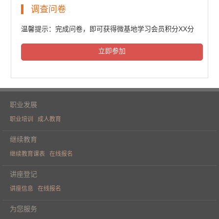
民法典普法培训（一）
调查问卷
6300人次观看
温馨提示：完成问卷，即可获得微基地学习会员积分XX分
立即参加
民法典普法培训（二）
6481人次观看
职业发展
职业培训
成人教育
民法典普法培训（三）
继续教育
继续教育课表
在线报名
6407人次观看
讲座登记
讲座信息
在线报名
《人工智能重构财务价值》学术论坛
为您服务
（一）