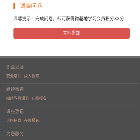
民法典普法培训（一）
调查问卷
6300人次观看
温馨提示：完成问卷，即可获得微基地学习会员积分XX分
立即参加
民法典普法培训（二）
6481人次观看
职业发展
职业培训
成人教育
民法典普法培训（三）
继续教育
继续教育课表
在线报名
6407人次观看
讲座登记
讲座信息
在线报名
《人工智能重构财务价值》学术论坛
为您服务
（一）